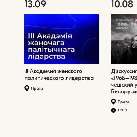
13.09
10.08
III Академия женского
Дискусси
политического лидерства
«1968–198
чешский 
Прага
Беларуси
Прага
17:00