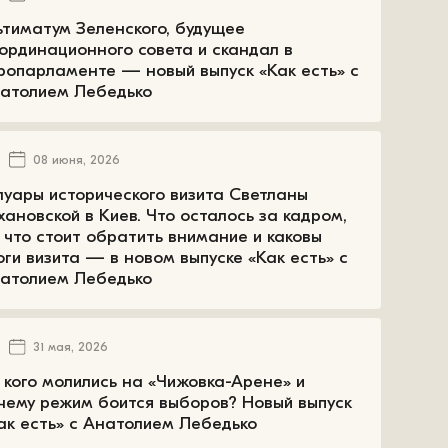
ьтиматум Зеленского, будущее
ординационного совета и скандал в
ропарламенте — новый выпуск «Как есть» с
атолием Лебедько
08 июня, 2026
луары исторического визита Светланы
хановской в Киев. Что осталось за кадром,
 что стоит обратить внимание и каковы
оги визита — в новом выпуске «Как есть» с
атолием Лебедько
31 мая, 2026
 кого молились на «Чижовка-Арене» и
чему режим боится выборов? Новый выпуск
ак есть» с Анатолием Лебедько