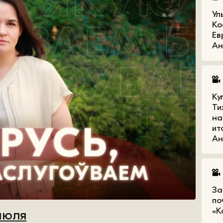
Ул
Ко
Ев
Ан
Ку
Ти
на
ит
Ан
За
по
«К
июля