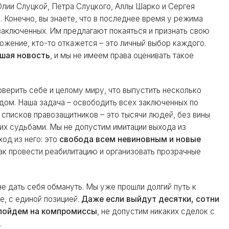
ии Слуцкой, Петра Слуцкого, Аллы Шарко и Сергея
 Конечно, вы знаете, что в последнее время у режима
заключенных. Им предлагают покаяться и признать свою
ожение, кто-то откажется – это личный выбор каждого.
ошая новость
, и мы не имеем права оценивать такое
оверить себе и целому миру, что выпустить несколько
одом. Наша задача – освободить всех заключенных по
 списков правозащитников – это тысячи людей, без вины
их судьбами. Мы не допустим имитации выхода из
ход из него: это
свобода всем невиновным и новые
как провести реабилитацию и организовать прозрачные
не дать себя обмануть. Мы уже прошли долгий путь к
е, с единой позицией.
Даже если выйдут десятки, сотни
 пойдем на компромиссы
, не допустим никаких сделок с
.