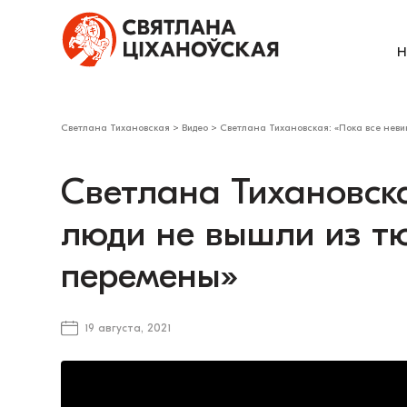
Н
Светлана Тихановская
>
Видео
>
Светлана Тихановская: «Пока все неви
Светлана Тихановска
люди не вышли из тю
перемены»
19 августа, 2021