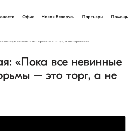
овости
Офис
Новая Беларусь
Партнеры
Помощь
нные люди не вышли из тюрьмы – это торг, а не перемены»
я: «Пока все невинные
рьмы – это торг, а не