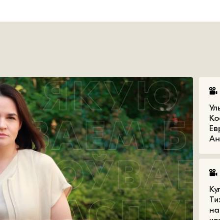
Ул
Ко
Ев
Ан
Ку
Ти
на