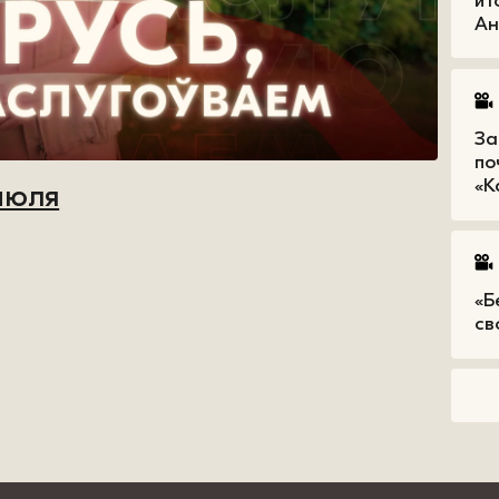
ит
Ан
За
по
«К
июля
«Б
св