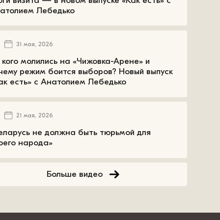
оги визита — в новом выпуске «Как есть» с
атолием Лебедько
31 мая, 2026
 кого молились на «Чижовка-Арене» и
чему режим боится выборов? Новый выпуск
ак есть» с Анатолием Лебедько
21 мая, 2026
еларусь не должна быть тюрьмой для
оего народа»
Больше видео