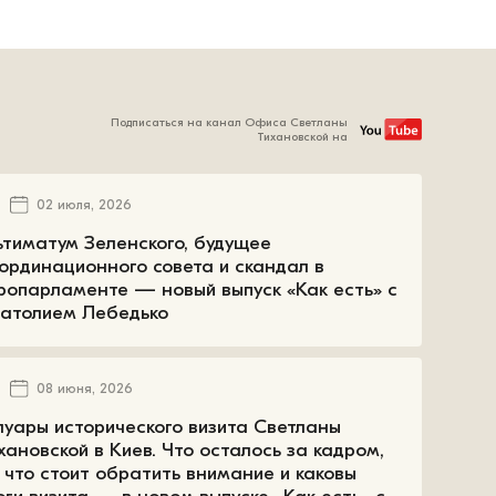
Подписаться на канал Офиса Светланы
Тихановской на
02 июля, 2026
ьтиматум Зеленского, будущее
ординационного совета и скандал в
ропарламенте — новый выпуск «Как есть» с
атолием Лебедько
08 июня, 2026
луары исторического визита Светланы
хановской в Киев. Что осталось за кадром,
 что стоит обратить внимание и каковы