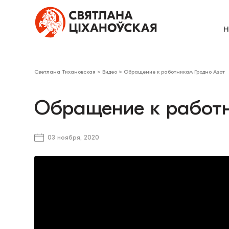
Н
Светлана Тихановская
>
Видео
>
Обращение к работникам Гродно Азот
Обращение к работн
03 ноября, 2020