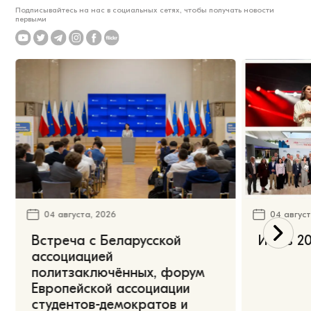
Подписывайтесь на нас в социальных сетях, чтобы получать новости
первыми
04 августа, 2026
04 август
Встреча с Беларусской
Июль 20
ассоциацией
политзаключённых, форум
Европейской ассоциации
студентов-демократов и