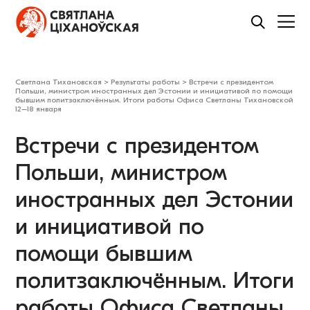
Светлана Тихановская
>
Результаты работы
>
Встречи с президентом
Польши, министром иностранных дел Эстонии и инициативой по помощи
бывшим политзаключённым. Итоги работы Офиса Светланы Тихановской
12–18 января
Встречи с президентом
Польши, министром
иностранных дел Эстонии
и инициативой по
помощи бывшим
политзаключённым. Итоги
работы Офиса Светланы