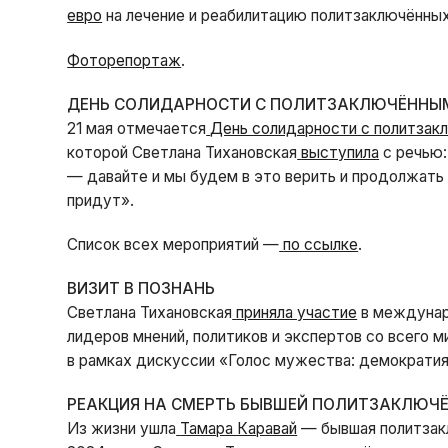
евро
на лечение и реабилитацию политзаключённых
Фоторепортаж
.
ДЕНЬ СОЛИДАРНОСТИ С ПОЛИТЗАКЛЮЧЁННЫ
21 мая отмечается
День солидарности с политзак
которой Светлана Тихановская
выступила
с речью:
— давайте и мы будем в это верить и продолжать 
придут».
Список всех мероприятий —
по ссылке
.
ВИЗИТ В ПОЗНАНЬ
Светлана Тихановская
приняла участие
в междунар
лидеров мнений, политиков и экспертов со всего м
в рамках дискуссии «Голос мужества: демократия
РЕАКЦИЯ НА СМЕРТЬ БЫВШЕЙ ПОЛИТЗАКЛЮЧ
Из жизни ушла
Тамара Каравай
— бывшая политзакл