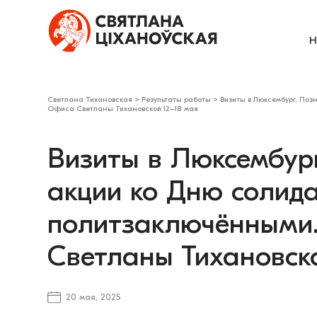
Н
Светлана Тихановская
>
Результаты работы
>
Визиты в Люксембург, Поз
Офиса Светланы Тихановской 12–18 мая
Визиты в Люксембур
акции ко Дню солида
политзаключёнными
Светланы Тихановск
20 мая, 2025