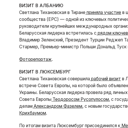
ВИЗИТ В АЛБАНИЮ
Светлана Тихановская в Тиране
приняла участие
в 
сообщества (EPC) — одной из ключевых политичес
руководители крупнейших международных организ
Беларусская лидерка встретилась с
рядом ключев
Владимир Зеленский, Президент Турции Реджеп Т
Стармер, Премьер-министр Польши Дональд Туск 
Фоторепортаж
.
ВИЗИТ В ЛЮКСЕМБУРГ
Светлана Тихановская совершила
рабочий визит
в Л
встрече Совета Европы, на которой было объявлен
Украины. Беларусская лидерка провела ряд личных
Совета Европы
Теодоросом Русопулосом
, с госу
делам
Александром Фазелем
, с новым государс
Крихбаумом
.
По итогам визита Люксембург присоединился к
Ме