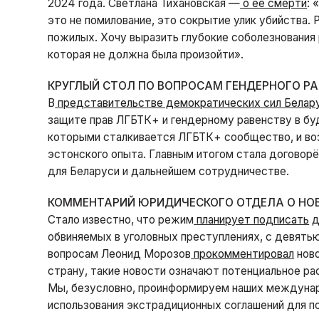
2024 года. Светлана Тихановская —
о её смерти
: 
это не помилование, это сокрытие улик убийства.
пожилых. Хочу выразить глубокие соболезнования
которая не должна была произойти».
КРУГЛЫЙ СТОЛ ПО ВОПРОСАМ ГЕНДЕРНОГО Р
В
представительстве демократических сил Белар
защите прав ЛГБТК+ и гендерному равенству в бу
которыми сталкивается ЛГБТК+ сообщество, и в
эстонского опыта. Главным итогом стала договорё
для Беларуси и дальнейшем сотрудничестве.
КОММЕНТАРИЙ ЮРИДИЧЕСКОГО ОТДЕЛА О НО
Стало известно, что режим
планирует подписать
д
обвиняемых в уголовных преступлениях, с девять
вопросам Леонид Морозов
прокомментировал
ново
страну, такие новости означают потенциальное ра
Мы, безусловно, проинформируем наших междунаро
использования экстрадиционных соглашений для п