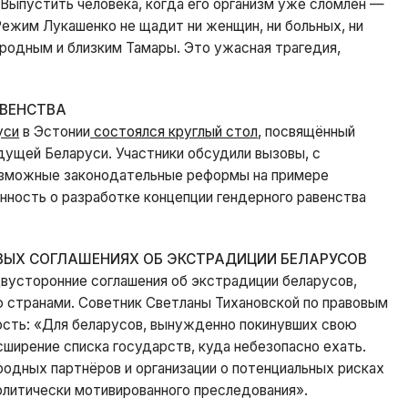
«Выпустить человека, когда его организм уже сломлен —
 Режим Лукашенко не щадит ни женщин, ни больных, ни
 родным и близким Тамары. Это ужасная трагедия,
АВЕНСТВА
уси
в Эстонии
состоялся круглый стол
, посвящённый
дущей Беларуси. Участники обсудили вызовы, с
озможные законодательные реформы на примере
нность о разработке концепции гендерного равенства
ВЫХ СОГЛАШЕНИЯХ ОБ ЭКСТРАДИЦИИ БЕЛАРУСОВ
вусторонние соглашения об экстрадиции беларусов,
ю странами. Советник Светланы Тихановской по правовым
сть: «Для беларусов, вынужденно покинувших свою
сширение списка государств, куда небезопасно ехать.
дных партнёров и организации о потенциальных рисках
олитически мотивированного преследования».