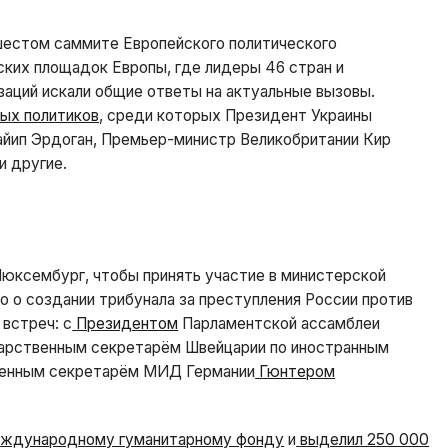
шестом саммите Европейского политического
ких площадок Европы, где лидеры 46 стран и
аций искали общие ответы на актуальные вызовы.
ых политиков
, среди которых Президент Украины
айип Эрдоган, Премьер-министр Великобритании Кир
и другие.
юксембург, чтобы принять участие в министерской
о о создании трибунала за преступления России против
 встреч: с
Президентом
Парламентской ассамблеи
дарственным секретарём Швейцарии по иностранным
твенным секретарём МИД Германии
Гюнтером
ждународному гуманитарному фонду
и
выделил 250 000