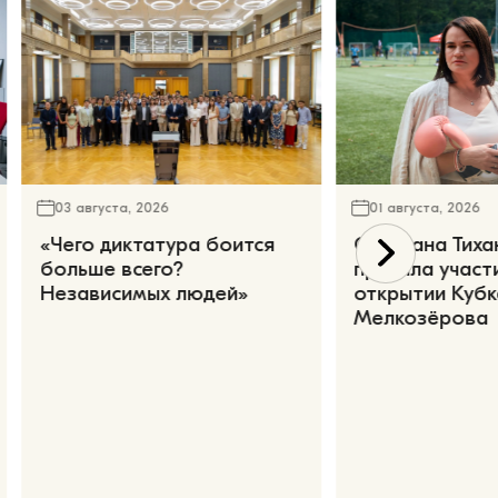
03 августа, 2026
01 августа, 2026
«Чего диктатура боится
Светлана Тиха
больше всего?
приняла участ
Независимых людей»
открытии Кубк
Мелкозёрова