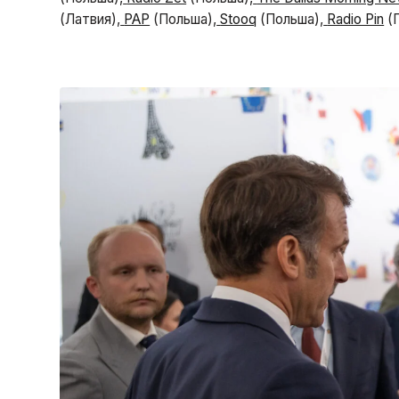
(Латвия),
PAP
(Польша),
Stooq
(Польша),
Radio Pin
(П