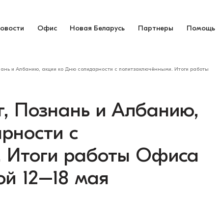
овости
Офис
Новая Беларусь
Партнеры
Помощь
нань и Албанию, акции ко Дню солидарности с политзаключёнными. Итоги работы
г, Познань и Албанию,
рности с
. Итоги работы Офиса
ой 12–18 мая