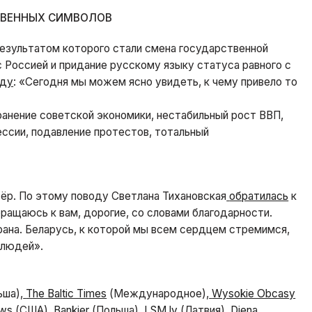
ТВЕННЫХ СИМВОЛОВ
результатом которого стали смена государственной
с Россией и придание русскому языку статуса равного с
оду
: «Сегодня мы можем ясно увидеть, к чему привело то
ранение советской экономики, нестабильный рост ВВП,
ессии, подавление протестов, тотальный
р. По этому поводу Светлана Тихановская
обратилась
к
ращаюсь к вам, дорогие, со словами благодарности.
рана. Беларусь, к которой мы всем сердцем стремимся,
 людей».
ша),
The Baltic Times
(Международное),
Wysokie Obcasy
ews
(США),
Bankier
(Польша),
LSM.lv
(Латвия),
Diena