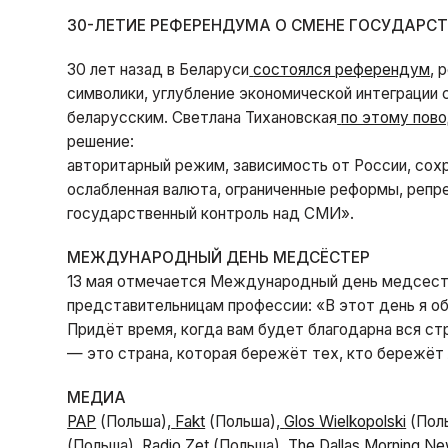
30-ЛЕТИЕ РЕФЕРЕНДУМА О СМЕНЕ ГОСУДАРС
30 лет назад в Беларуси
состоялся референдум
, 
символики, углубление экономической интеграции 
беларусским. Светлана Тихановская
по этому пов
решение:
авторитарный режим, зависимость от России, сох
ослабленная валюта, ограниченные реформы, репр
государственный контроль над СМИ».
МЕЖДУНАРОДНЫЙ ДЕНЬ МЕДСЁСТЕР
13 мая отмечается Международный день медсестё
представительницам профессии: «В этот день я об
Придёт время, когда вам будет благодарна вся ст
— это страна, которая бережёт тех, кто бережёт
МЕДИА
PAP
(Польша),
Fakt
(Польша),
Glos Wielkopolski
(Поль
(Польша),
Radio Zet
(Польша),
The Dallas Morning N