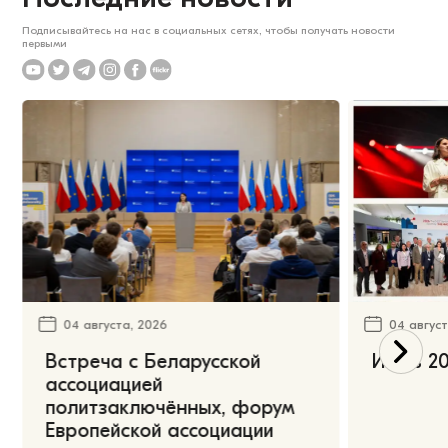
Подписывайтесь на нас в социальных сетях, чтобы получать новости
первыми
04 августа, 2026
04 август
Встреча с Беларусской
Июль 20
ассоциацией
политзаключённых, форум
Европейской ассоциации