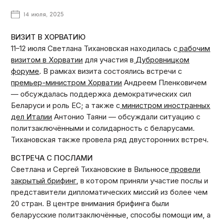
14 июля, 2025
ВИЗИТ В ХОРВАТИЮ
11–12 июля Светлана Тихановская находилась с
рабочим
визитом в Хорватии
для участия в
Дубровницком
форуме
. В рамках визита состоялись встречи с
премьер-министром Хорватии
Андреем Пленковичем
— обсуждалась поддержка демократических сил
Беларуси и роль ЕС; а также с
министром иностранных
дел Италии
Антонио Таяни — обсуждали ситуацию с
политзаключёнными и солидарность с беларусами.
Тихановская также провела ряд двусторонних встреч.
ВСТРЕЧА С ПОСЛАМИ
Светлана и Сергей Тихановские в Вильнюсе
провели
закрытый брифинг
, в котором приняли участие послы и
представители дипломатических миссий из более чем
20 стран. В центре внимания брифинга были
беларусские политзаключённые, способы помощи им, а