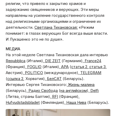
религии, что привело к закрытию храмов и
задержанию священников и верующих. Эти меры
направлены на усиление государственного контроля
над религиозными организациями и ограничение их
деятельности.
Светлана Тихановская:
«Режим
понимает: в глазах верующих Бог всегда выше власти.
И Лукашенко это не по душе».
МЕДИА
На этой неделе Светлана Тихановская дала интервью
Repubblica
(Италия),
DIE ZEIT
(Германия),
France24
(Франция),
FOGLIO
(Италия),
APA
(
статья 2
,
статья 3
,
Австрия),
POLITICO
(международное),
TELEGRAM
(
ссылка 2
, Хорватия),
БелСАТ
(Беларусь).
Интервью Сергея Тихановского:
Жизнь-малина
(Беларусь),
Радио Свобода
(
на английском
),
Delfi
(Литва, страны Балтии),
RFI
(Франция),
Hufvudstadsbladet
(Финляндия),
Наша Нива
(Беларусь).