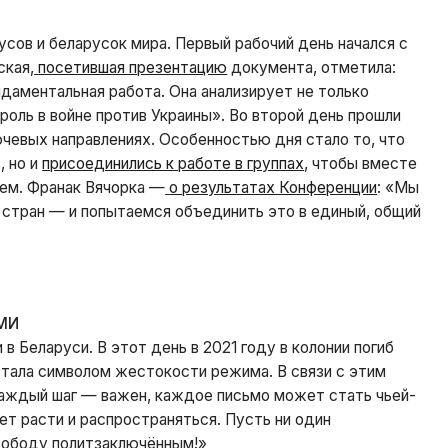
усов и беларусок мира. Первый рабочий день начался с
ская,
посетившая презентацию
документа, отметила:
даментальная работа. Она анализирует не только
роль в войне против Украины». Во второй день прошли
чевых направлениях. Особенностью дня стало то, что
, но и
присоединились к работе в группах
, чтобы вместе
ем. Франак Вячорка —
о результатах Конференции
: «Мы
 стран — и попытаемся объединить это в единый, общий
МИ
 Беларуси. В этот день в 2021 году в колонии погиб
 стала символом жестокости режима. В связи с этим
Каждый шаг — важен, каждое письмо может стать чьей-
т расти и распространяться. Пусть ни один
Свободу политзаключённым!»