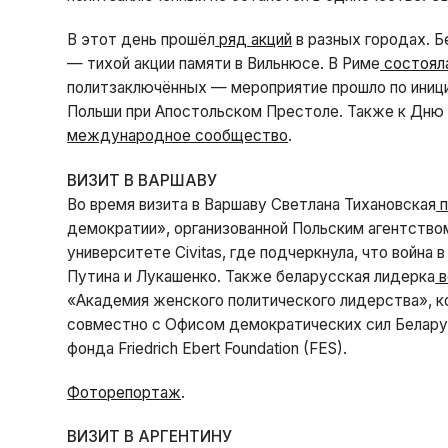
В этот день прошёл
ряд акций
в разных городах. Б
— тихой акции памяти в Вильнюсе. В Риме
состоял
политзаключённых — мероприятие прошло по иници
Польши при Апостольском Престоле. Также к Дню
международное сообщество
.
ВИЗИТ В ВАРШАВУ
Во время визита в Варшаву Светлана Тихановская
демократии», организованной Польским агентством
университете Civitas, где подчеркнула, что войн
Путина и Лукашенко. Также беларусская лидерка
в
«Академия женского политического лидерства», 
совместно с Офисом демократических сил Белару
фонда Friedrich Ebert Foundation (FES).
Фоторепортаж
.
ВИЗИТ В АРГЕНТИНУ