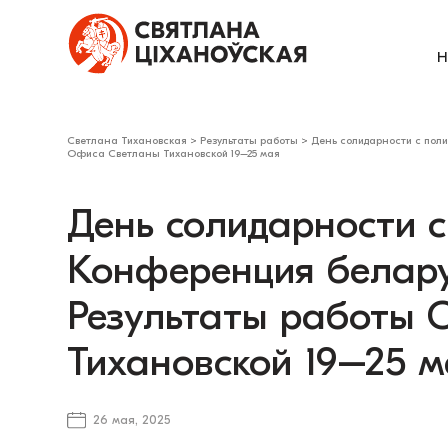
Н
Светлана Тихановская
>
Результаты работы
>
День солидарности с пол
Офиса Светланы Тихановской 19–25 мая
День солидарности 
Конференция белару
Результаты работы
Тихановской 19–25 
26 мая, 2025