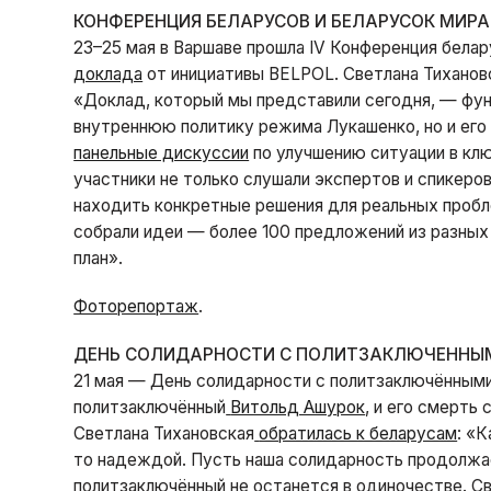
КОНФЕРЕНЦИЯ БЕЛАРУСОВ И БЕЛАРУСОК МИРА
23–25 мая в Варшаве прошла IV Конференция белар
доклада
от инициативы BELPOL. Светлана Тиханов
«Доклад, который мы представили сегодня, — фун
внутреннюю политику режима Лукашенко, но и его 
панельные дискуссии
по улучшению ситуации в клю
участники не только слушали экспертов и спикеров
находить конкретные решения для реальных пробл
собрали идеи — более 100 предложений из разных
план».
Фоторепортаж
.
ДЕНЬ СОЛИДАРНОСТИ С ПОЛИТЗАКЛЮЧЕННЫ
21 мая — День солидарности с политзаключёнными в
политзаключённый
Витольд Ашурок
, и его смерть
Светлана Тихановская
обратилась к беларусам
: «
то надеждой. Пусть наша солидарность продолжае
политзаключённый не останется в одиночестве. 