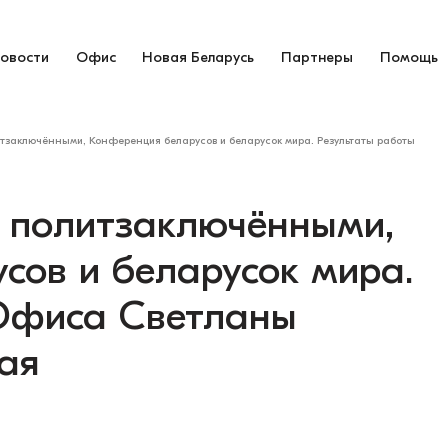
овости
Офис
Новая Беларусь
Партнеры
Помощь
итзаключёнными, Конференция беларусов и беларусок мира. Результаты работы
с политзаключёнными,
сов и беларусок мира.
 Офиса Светланы
мая