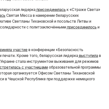
еларусская лидерка
присоединилась
к «Страже Света»
ась
Святая Месса в намерении беларусских
ативе Светланы Тихановской и посольств Литвы и
 солидарности с политзаключёнными
присоединилось
и
приняла участие
в конференции «Безопасность
 печати. Кроме того, беларусская лидерка
выступила
в
а в Украине стала инструментом выживания для режимов
стретилась с участницами
образовательной программы
которая организуется Офисом Светланы Тихановской
си в Чешской Республике при поддержке немецкого