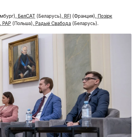
мбург),
БелСАТ
(Беларусь),
RFI
(Франция),
Позірк
,
PAP
(Польша),
Радыё Свабода
(Беларусь).