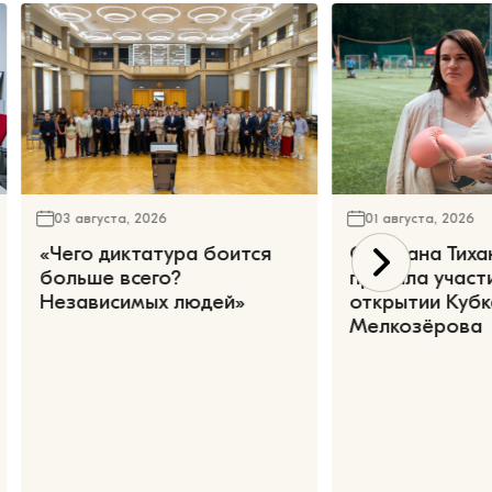
03 августа, 2026
01 августа, 2026
«Чего диктатура боится
Светлана Тиха
больше всего?
приняла участ
Независимых людей»
открытии Кубк
Мелкозёрова