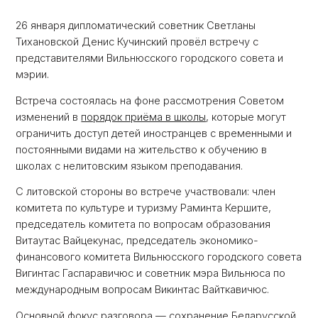
26 января дипломатический советник Светланы
Тихановской Денис Кучинский провёл встречу с
представителями Вильнюсского городского совета и
мэрии.
Встреча состоялась на фоне рассмотрения Советом
изменений в
порядок приёма в школы
, которые могут
ограничить доступ детей иностранцев с временными и
постоянными видами на жительство к обучению в
школах с нелитовским языком преподавания.
С литовской стороны во встрече участвовали: член
комитета по культуре и туризму Раминта Кершите,
председатель комитета по вопросам образования
Витаутас Вайцекунас, председатель экономико-
финансового комитета Вильнюсского городского совета
Вигинтас Гаспаравичюс и советник мэра Вильнюса по
международным вопросам Викинтас Вайткавичюс.
Основной фокус разговора — сохранение Беларусской