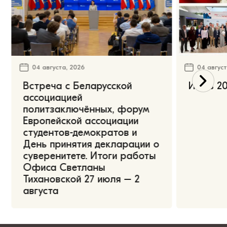
04 августа, 2026
04 август
Встреча с Беларусской
Июль 20
ассоциацией
политзаключённых, форум
Европейской ассоциации
студентов-демократов и
День принятия декларации о
суверенитете. Итоги работы
Офиса Светланы
Тихановской 27 июля – 2
августа