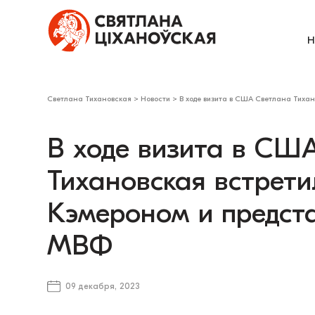
Н
Светлана Тихановская
>
Новости
>
В ходе визита в США Светлана Тихан
В ходе визита в СШ
Тихановская встрети
Кэмероном и предста
МВФ
09 декабря, 2023