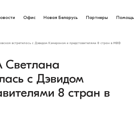
овости
Офис
Новая Беларусь
Партнеры
Помощь
овская встретилась с Дэвидом Кэмероном и представителями 8 стран в МВФ
А Светлана
лась с Дэвидом
вителями 8 стран в