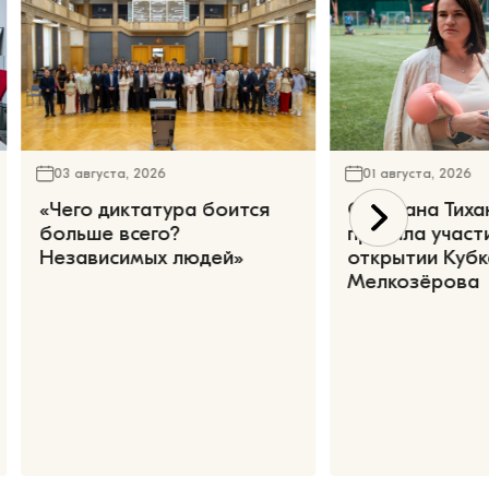
03 августа, 2026
01 августа, 2026
«Чего диктатура боится
Светлана Тиха
больше всего?
приняла участ
Независимых людей»
открытии Кубк
Мелкозёрова