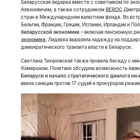
Беларусская лидерка вместе с советником по эк
Алехновичем, а также сотрудником
BEROC
Дмитри
стран в Международном валютном фонде. Во встре
Бельгии, Франции, Греции, Испании, Ирландии и П
беларусской экономики
– включая пенсионную ре
экономике
. Лидерка выразила надежду на поддер
демократического транзита власти в Беларуси.
Светлана Тихановская также провела беседу с м
Кэмероном. Политики обсудили возможность
назн
Беларуси и начало стратегического диалога
меж
ввела санкции против 17 судей и прокуроров режим