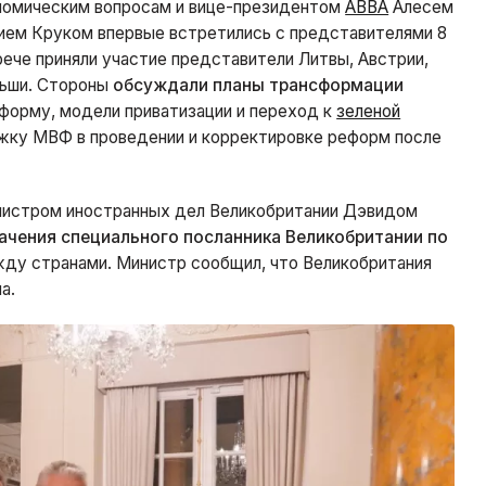
ономическим вопросам и вице-президентом
ABBA
Алесем
ем Круком впервые встретились с представителями 8
че приняли участие представители Литвы, Австрии,
ольши. Стороны
обсуждали планы трансформации
форму, модели приватизации и переход к
зеленой
жку МВФ в проведении и корректировке реформ после
инистром иностранных дел Великобритании Дэвидом
ачения специального посланника Великобритании по
ду странами. Министр сообщил, что Великобритания
а.