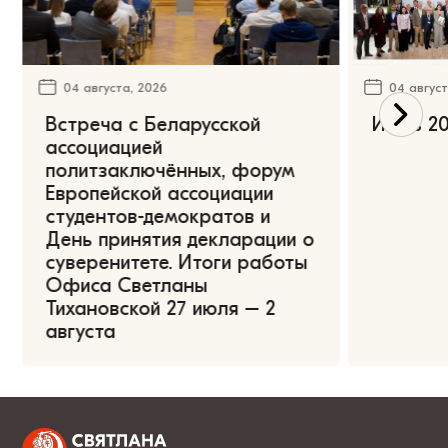
04 августа, 2026
04 август
Встреча с Беларусской
Июль 20
ассоциацией
политзаключённых, форум
Европейской ассоциации
студентов-демократов и
День принятия декларации о
суверенитете. Итоги работы
Офиса Светланы
Тихановской 27 июля – 2
августа