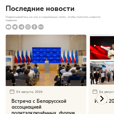
Последние новости
Подписывайтесь на нас в социальных сетях, чтобы получать новости
первыми
04 августа, 2026
04 август
Встреча с Беларусской
Июль 20
ассоциацией
политзаключённых, форум