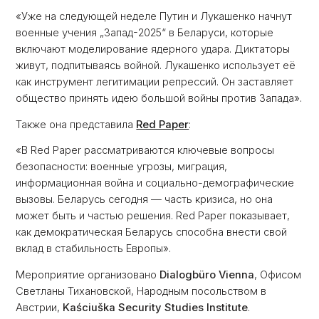
«Уже на следующей неделе Путин и Лукашенко начнут
военные учения „Запад-2025“ в Беларуси, которые
включают моделирование ядерного удара. Диктаторы
живут, подпитываясь войной. Лукашенко использует её
как инструмент легитимации репрессий. Он заставляет
общество принять идею большой войны против Запада».
Также она представила
Red Paper
:
«В Red Paper рассматриваются ключевые вопросы
безопасности: военные угрозы, миграция,
информационная война и социально-демографические
вызовы. Беларусь сегодня — часть кризиса, но она
может быть и частью решения. Red Paper показывает,
как демократическая Беларусь способна внести свой
вклад в стабильность Европы».
Мероприятие организовано
Dialogbüro Vienna
, Офисом
Светланы Тихановской, Народным посольством в
Австрии,
Kaściuška Security Studies Institute
.