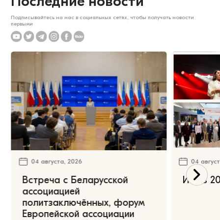
Последние новости
Подписывайтесь на нас в социальных сетях, чтобы получать новости
первыми
04 августа, 2026
04 август
Встреча с Беларусской
Июль 20
ассоциацией
политзаключённых, форум
Европейской ассоциации