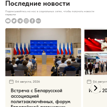
Последние новости
Подписывайтесь на нас в социальных сетях, чтобы получать новости
первыми
04 августа, 2026
04 август
Встреча с Беларусской
Июль 20
ассоциацией
политзаключённых, форум