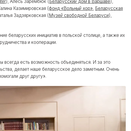
ter
), Алесь Зарембюк (
Беларусский дом в Варшаве
),
 Галина Казимировская (
фонд «Вольный хор»
,
Беларусская
Наталья Задзярковская (
Музей свободной Беларуси
),
е беларусских инициатив в польской столице, а также их
рудничества и кооперации.
вы всегда есть возможность объединяться. И за это
льства, делает наше беларусское дело заметным. Очень
помогали друг другу».