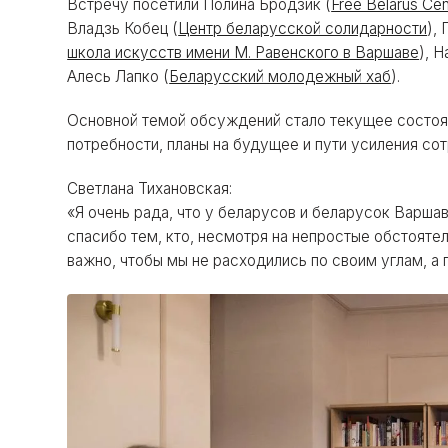
Встречу посетили Полина Бродзик (
Free Belarus Cen
Владзь Кобец (
Центр беларусской солидарности
),
школа искусств имени М. Равенского в Варшаве
), 
Алесь Лапко (
Беларусский молодежный хаб
).
Основной темой обсуждений стало текущее состояни
потребности, планы на будущее и пути усиления сот
Светлана Тихановская:
«Я очень рада, что у беларусов и беларусок Варша
спасибо тем, кто, несмотря на непростые обстояте
важно, чтобы мы не расходились по своим углам, а 