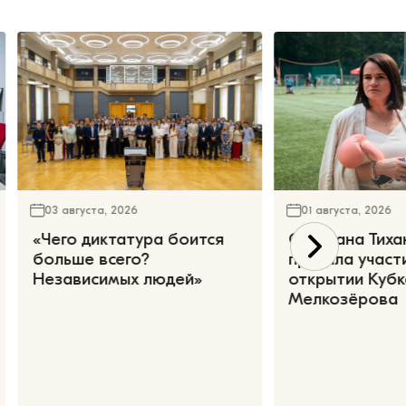
03 августа, 2026
01 августа, 2026
«Чего диктатура боится
Светлана Тиха
больше всего?
приняла участ
Независимых людей»
открытии Кубк
Мелкозёрова