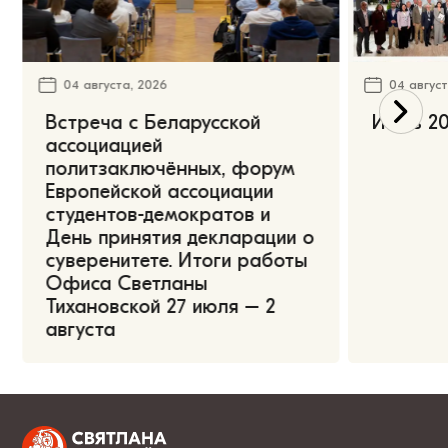
04 августа, 2026
04 август
Встреча с Беларусской
Июль 20
ассоциацией
политзаключённых, форум
Европейской ассоциации
студентов-демократов и
День принятия декларации о
суверенитете. Итоги работы
Офиса Светланы
Тихановской 27 июля – 2
августа