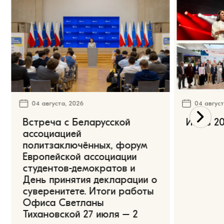
04 августа, 2026
04 август
Встреча с Беларусской
Июль 20
ассоциацией
политзаключённых, форум
Европейской ассоциации
студентов-демократов и
День принятия декларации о
суверенитете. Итоги работы
Офиса Светланы
Тихановской 27 июля – 2