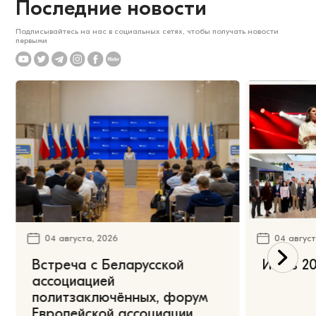
Последние новости
Подписывайтесь на нас в социальных сетях, чтобы получать новости
первыми
04 августа, 2026
04 август
Встреча с Беларусской
Июль 20
ассоциацией
политзаключённых, форум
Европейской ассоциации