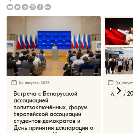
04 августа, 2026
04 август
Встреча с Беларусской
Июль 20
ассоциацией
политзаключённых, форум
Европейской ассоциации
студентов-демократов и
День принятия декларации о