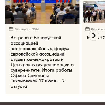
04 августа, 2026
04 август
Встреча с Беларусской
Июль 20
ассоциацией
политзаключённых, форум
Европейской ассоциации
студентов-демократов и
День принятия декларации о
суверенитете. Итоги работы
Офиса Светланы
Тихановской 27 июля – 2
августа