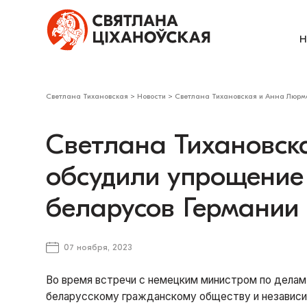
Н
Светлана Тихановская
>
Новости
>
Светлана Тихановская и Анна Люрма
Светлана Тихановск
обсудили упрощение
беларусов Германии
07 ноября, 2023
Во время встречи с немецким министром по делам
беларусскому гражданскому обществу и независ