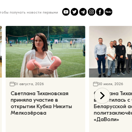
чтобы получать новости первыми
01 августа, 2026
30 июля, 2026
Светлана Тихановская
Светлана Тиха
приняла участие в
встретилась с
открытии Кубка Никиты
Беларусской а
Мелкозёрова
политзаключё
«ДаВоли»