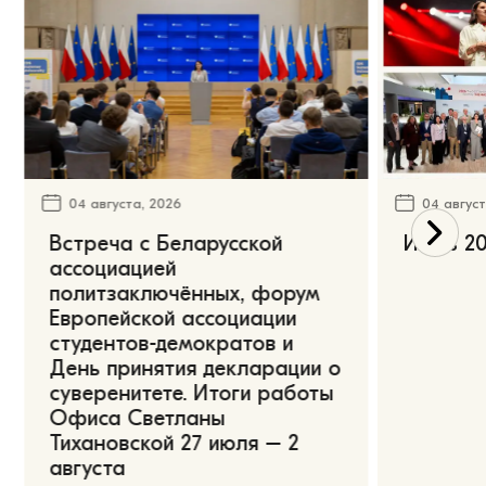
04 августа, 2026
04 август
Встреча с Беларусской
Июль 20
ассоциацией
политзаключённых, форум
Европейской ассоциации
студентов-демократов и
День принятия декларации о
суверенитете. Итоги работы
Офиса Светланы
Тихановской 27 июля – 2
августа