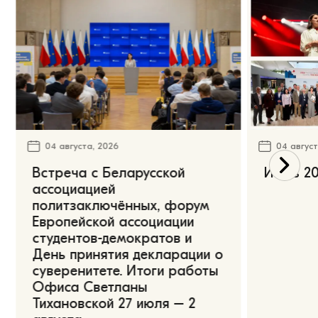
04 августа, 2026
04 август
Встреча с Беларусской
Июль 20
ассоциацией
политзаключённых, форум
Европейской ассоциации
студентов-демократов и
День принятия декларации о
суверенитете. Итоги работы
Офиса Светланы
Тихановской 27 июля – 2