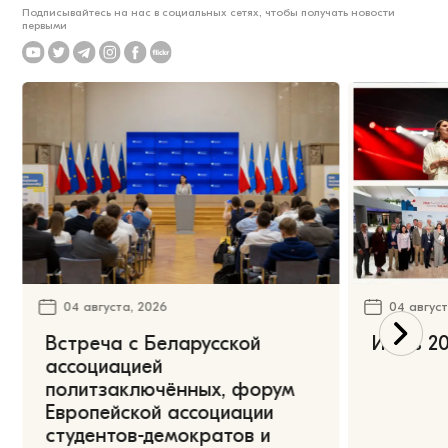
Подписывайтесь на нас в социальных сетях, чтобы получать новости
первыми
04 августа, 2026
04 август
Встреча с Беларусской
Июль 20
ассоциацией
политзаключённых, форум
Европейской ассоциации
студентов-демократов и