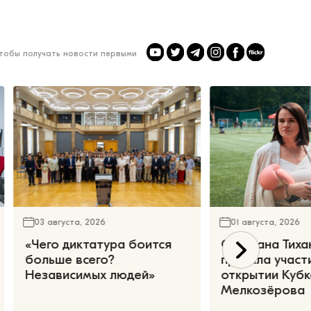
чтобы получать новости первыми
03 августа, 2026
01 августа, 2026
«Чего диктатура боится
Светлана Тиха
больше всего?
приняла участ
Независимых людей»
открытии Кубк
Мелкозёрова