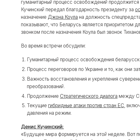
гуманитарный процесс освобождений продолжится и
Кучинский передал благодарность президенту за
о
назначение
Джона Коула
на должность спецпредста
показывают, что Беларусь является приоритетом дл
звонком после назначения Коула был звонок Тихано
Во время встречи обсудили:
Гуманитарный процесс освобождения беларусск
Процесс переговоров по Украине и то, как они з
Важность восстановления и укрепления суверен
преобразований.
Продолжение
Стратегического диалога
между СШ
Текущие
гибридные атаки против стран ЕС
, вклю
давления на режим.
Денис Кучинский:
«Будущее мира формируется на этой неделе. Вот п