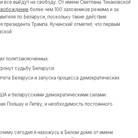
 все выйдут на свободу. От имени Светланы Тихановской
свобождение
более чем 100 заложников режима и за
вителя по Беларуси, поскольку такие действия
я президента Трампа. Кучинский отметил, что первым
вской.
их политзаключённых.
атронут судьбу Беларуси.
итета Беларуси и запуска процесса демократических
А и беларусскими демократическими силами.
чая Польшу и Литву, и необходимость постоянного
очему сегодня я нахожусь в Белом доме от имени