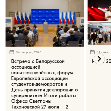
04 августа, 2026
04 август
Встреча с Беларусской
Июль 20
ассоциацией
политзаключённых, форум
Европейской ассоциации
студентов-демократов и
День принятия декларации о
суверенитете. Итоги работы
Офиса Светланы
Тихановской 27 июля – 2