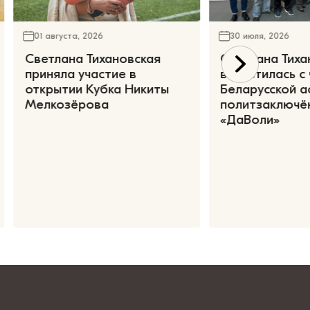
01 августа, 2026
30 июля, 2026
Светлана Тихановская
Светлана Тиха
приняла участие в
встретилась с
открытии Кубка Никиты
Беларусской а
Мелкозёрова
политзаключё
«ДаВоли»