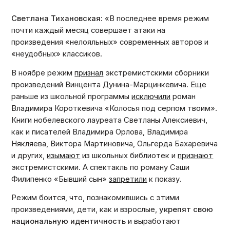
Светлана Тихановская:
«В последнее время режим
почти каждый месяц совершает атаки на
произведения «нелояльных» современных авторов и
«неудобных» классиков.
В ноябре режим
признал
экстремистскими сборники
произведений Винцента Дунина-Марцинкевича. Еще
раньше из школьной программы
исключили
роман
Владимира Короткевича «Колосья под серпом твоим».
Книги нобелевского лауреата Светланы Алексиевич,
как и писателей Владимира Орлова, Владимира
Някляева, Виктора Мартиновича, Ольгерда Бахаревича
и других,
изымают
из школьных библиотек и
признают
экстремистскими. А спектакль по роману Саши
Филипенко «Бывший сын»
запретили
к показу.
Режим боится, что, познакомившись с этими
произведениями, дети, как и взрослые,
укрепят свою
национальную идентичность
и выработают