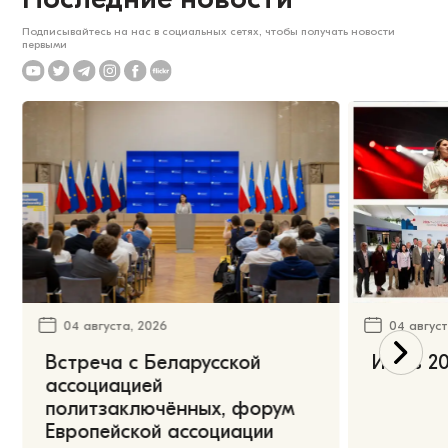
Подписывайтесь на нас в социальных сетях, чтобы получать новости
первыми
04 августа, 2026
04 август
Встреча с Беларусской
Июль 20
ассоциацией
политзаключённых, форум
Европейской ассоциации