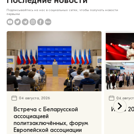
Последние новости
Подписывайтесь на нас в социальных сетях, чтобы получать новости
первыми
04 августа, 2026
04 август
Встреча с Беларусской
Июль 20
ассоциацией
политзаключённых, форум
Европейской ассоциации