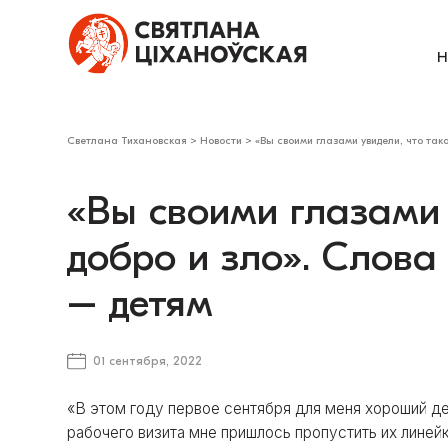
Н
Светлана Тихановская
>
Новости
>
«Вы своими глазами увидели, что так
«Вы своими глазами 
добро и зло». Слова
– детям
01 сентября, 2022
«В этом году первое сентября для меня хороший ден
рабочего визита мне пришлось пропустить их линейк