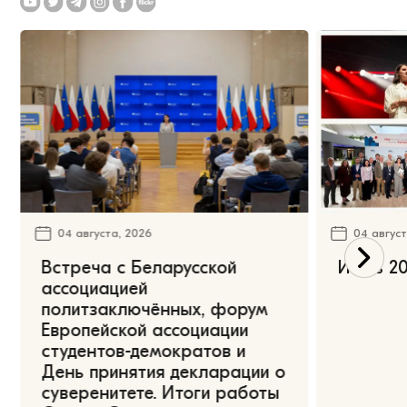
04 августа, 2026
04 август
Встреча с Беларусской
Июль 20
ассоциацией
политзаключённых, форум
Европейской ассоциации
студентов-демократов и
День принятия декларации о
суверенитете. Итоги работы