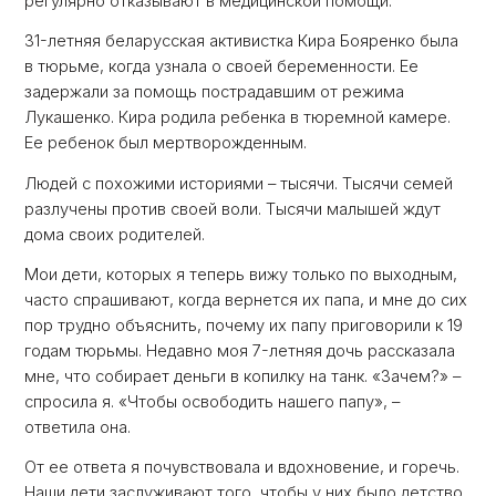
регулярно отказывают в медицинской помощи.
31-летняя беларусская активистка Кира Бояренко была
в тюрьме, когда узнала о своей беременности. Ее
задержали за помощь пострадавшим от режима
Лукашенко. Кира родила ребенка в тюремной камере.
Ее ребенок был мертворожденным.
Людей с похожими историями – тысячи. Тысячи семей
разлучены против своей воли. Тысячи малышей ждут
дома своих родителей.
Мои дети, которых я теперь вижу только по выходным,
часто спрашивают, когда вернется их папа, и мне до сих
пор трудно объяснить, почему их папу приговорили к 19
годам тюрьмы. Недавно моя 7-летняя дочь рассказала
мне, что собирает деньги в копилку на танк. «Зачем?» –
спросила я. «Чтобы освободить нашего папу», –
ответила она.
От ее ответа я почувствовала и вдохновение, и горечь.
Наши дети заслуживают того, чтобы у них было детство