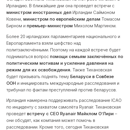
Ирландию. В ближайшие дни она проведет встречи с
министром иностранных дел
Ирландии Саймоном
Ковени,
министром по европейским делам
Томасом
Бирном и
премьер-министром
Михолом Мартином.
Более 20 ирландских парламентариев национального и
Европарламента взяли шефство над
политзаключёнными. Поэтому на каждой встрече будет
подниматься вопрос
помощи семьям заключённых по
политическим мотивам и усиление давления на
режим для их освобождения.
Также Тихановская
будет призывать поднять тему
Беларуси в Совбезе
ООН
и инициировать международные расследования и
трибунал по фактам преступлений против беларусов.
Ирландия намерена поддерживать расследование ICAO
по инциденту с захватом самолёта Ryanair. Тихановская
проведет
встречу с CEO Ryanair Майклом О’Лири
–
они обсудят, как компания может помочь в
расследовании. Кроме того, сегодня Тихановская