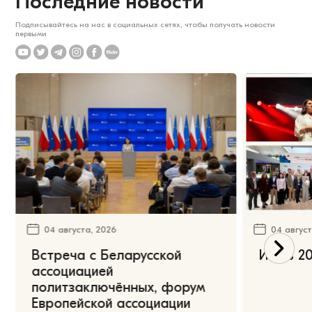
Последние новости
Подписывайтесь на нас в социальных сетях, чтобы получать новости
первыми
04 августа, 2026
04 август
Встреча с Беларусской
Июль 20
ассоциацией
политзаключённых, форум
Европейской ассоциации