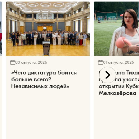
03 августа, 2026
01 августа, 2026
«Чего диктатура боится
Светлана Тиха
больше всего?
приняла участ
Независимых людей»
открытии Кубк
Мелкозёрова