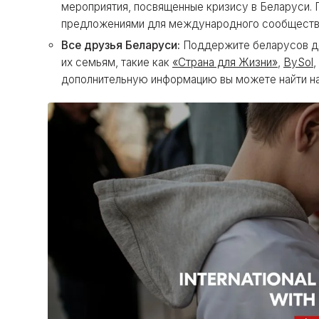
мероприятия, посвященные кризису в Беларуси
предложениями для международного сообществ
Все друзья Беларуси:
Поддержите беларусов д
их семьям, такие как
«Страна для Жизни»
,
BySol
,
дополнительную информацию вы можете найти н