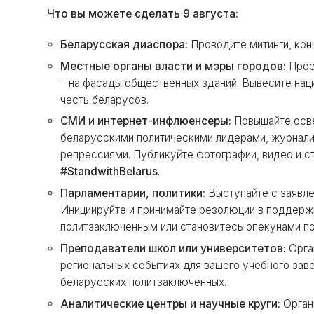
Что вы можете сделать 9 августа:
Беларусская диаспора:
Проводите митинги, кон
Местные органы власти и мэры городов:
Прое
– на фасады общественных зданий. Вывесите наци
честь беларусов.
СМИ и интернет-инфлюенсеры:
Повышайте осв
беларусскими политическими лидерами, журналис
репрессиями. Публикуйте фотографии, видео и с
#StandwithBelarus
.
Парламентарии, политики:
Выступайте с заявл
Инициируйте и принимайте резолюции в поддерж
политзаключенным или становитесь опекунами п
Преподаватели школ или университетов:
Орга
региональных событиях для вашего учебного зав
беларусских политзаключенных.
Аналитические центры и научные круги:
Орган