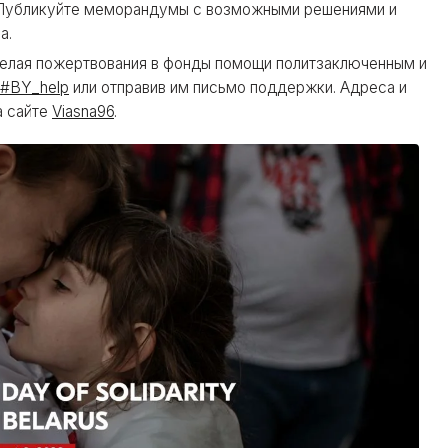
. Публикуйте меморандумы с возможными решениями и
а.
елая пожертвования в фонды помощи политзаключенным и
#BY_help
или отправив им письмо поддержки. Адреса и
а сайте
Viasna96
.