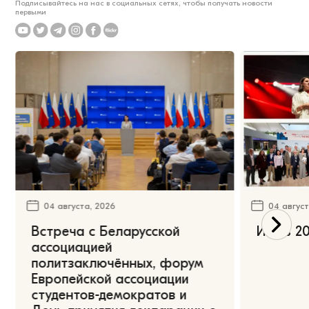
Подписывайтесь на нас в социальных сетях, чтобы получать новости
первыми
04 августа, 2026
04 август
Встреча с Беларусской
Июль 20
ассоциацией
политзаключённых, форум
Европейской ассоциации
студентов-демократов и