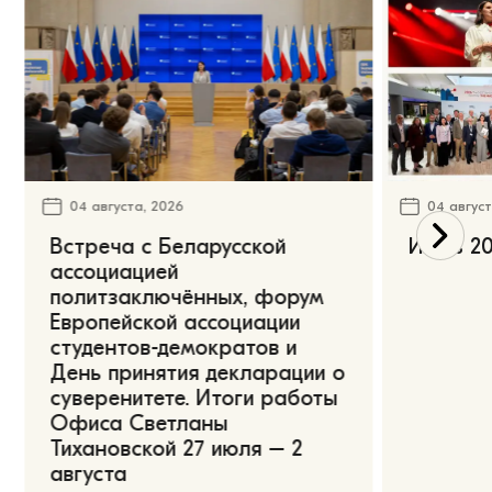
04 августа, 2026
04 август
Встреча с Беларусской
Июль 20
ассоциацией
политзаключённых, форум
Европейской ассоциации
студентов-демократов и
День принятия декларации о
суверенитете. Итоги работы
Офиса Светланы
Тихановской 27 июля – 2
августа