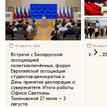
04 августа, 2026
04 август
Встреча с Беларусской
Июль 20
ассоциацией
политзаключённых, форум
Европейской ассоциации
студентов-демократов и
День принятия декларации о
суверенитете. Итоги работы
Офиса Светланы
Тихановской 27 июля – 2
августа