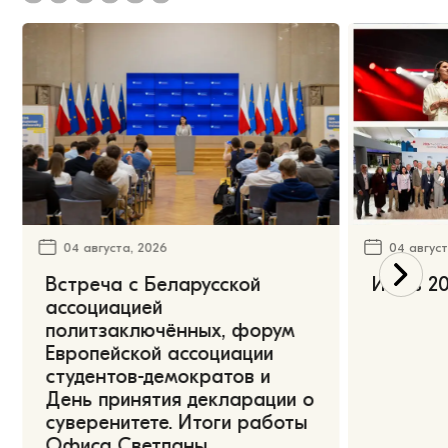
04 августа, 2026
04 август
Встреча с Беларусской
Июль 20
ассоциацией
политзаключённых, форум
Европейской ассоциации
студентов-демократов и
День принятия декларации о
суверенитете. Итоги работы
Офиса Светланы