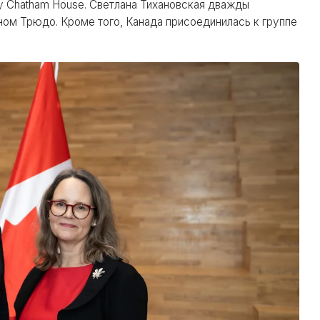
у Chatham House. Светлана Тихановская дважды
ом Трюдо. Кроме того, Канада присоединилась к группе