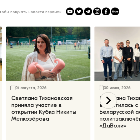
чтобы получать новости первыми
01 августа, 2026
30 июля, 2026
Светлана Тихановская
Светлана Тиха
приняла участие в
встретилась с
открытии Кубка Никиты
Беларусской а
Мелкозёрова
политзаключё
«ДаВоли»