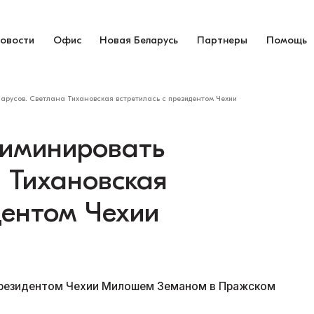
овости
Офис
Новая Беларусь
Партнеры
Помощь
ларусов. Светлана Тихановская встретилась с президентом Чехии
риминировать
 Тихановская
дентом Чехии
 президентом Чехии Милошем Земаном в Пражском