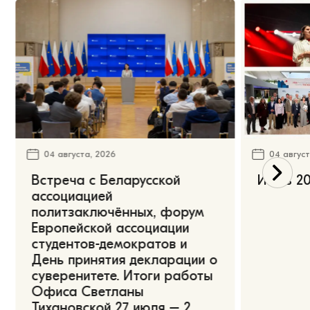
04 августа, 2026
04 август
Встреча с Беларусской
Июль 20
ассоциацией
политзаключённых, форум
Европейской ассоциации
студентов-демократов и
День принятия декларации о
суверенитете. Итоги работы
Офиса Светланы
Тихановской 27 июля – 2