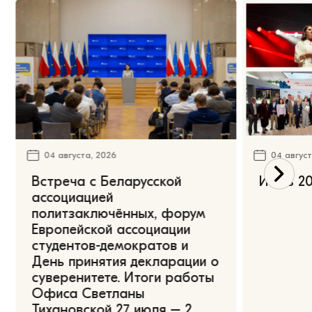
04 августа, 2026
04 август
Встреча с Беларусской
Июль 20
ассоциацией
политзаключённых, форум
Европейской ассоциации
студентов-демократов и
День принятия декларации о
суверенитете. Итоги работы
Офиса Светланы
Тихановской 27 июля – 2