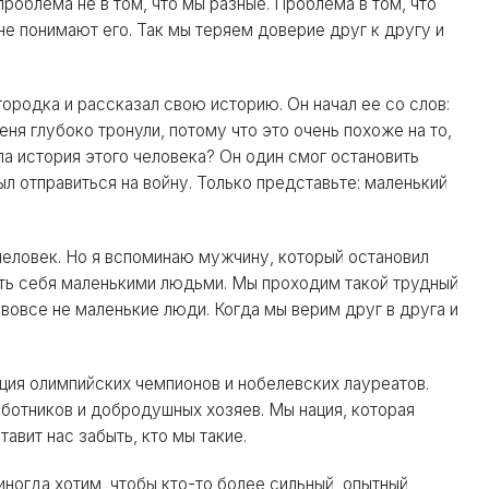
проблема не в том, что мы разные. Проблема в том, что
е понимают его. Так мы теряем доверие друг к другу и
ородка и рассказал свою историю. Он начал ее со слов:
еня глубоко тронули, потому что это очень похоже на то,
ыла история этого человека? Он один смог остановить
л отправиться на войну. Только представьте: маленький
 человек. Но я вспоминаю мужчину, который остановил
ать себя маленькими людьми. Мы проходим такой трудный
ы вовсе не маленькие люди. Когда мы верим друг в друга и
ация олимпийских чемпионов и нобелевских лауреатов.
аботников и добродушных хозяев. Мы нация, которая
авит нас забыть, кто мы такие.
 иногда хотим, чтобы кто-то более сильный, опытный,