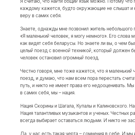
Я считаю, что найти общий язык можно. Потому что 
каждому кажется, будто окружающие не слышат и н
веру в самих себя.
Знаете, однажды мне позвонил житель небольшого г
«Я маленький человек, я могу немного». Его слова м
как видят себя беларусы. Но знаете ли вы, о чем б
целый поезд с военной техникой, который должен бы
человек остановил огромный поезд.
Честно говоря, мне тоже кажется, что я маленький
поезд, и думаю, что нам всем пора перестать счит
путь, и никто не имеет права его недооценивать. М
в самих себя, мы – нация.
Нация Скорины и Шагала, Купалы и Калиновского. Н
Нация талантливых музыкантов и ученых. Честных р
всегда выбирает оставаться людьми. И никто не заст
Да, у нас есть такая черта – сомнения в себе. И мы