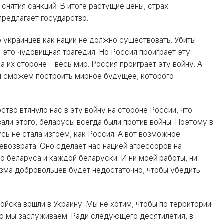
снятия санкций. В итоге растущие цены, страх
предлагает государство.
о украинцев как нации не должно существовать. Убиты
и это чудовищная трагедия. Но Россия проиграет эту
а их стороне – весь мир. Россия проиграет эту войну. А
или сможем построить мирное будущее, которого
тво втянуло нас в эту войну на стороне России, что
ли этого, беларусы всегда были против войны. Поэтому в
сь не стала изгоем, как Россия. А вот возможное
евозврата. Оно сделает нас нацией агрессоров на
о беларуса и каждой беларуски. И ни моей работы, ни
зма добровольцев будет недостаточно, чтобы убедить
ойска вошли в Украину. Мы не хотим, чтобы по территории
го мы заслуживаем. Ради следующего десятилетия, в