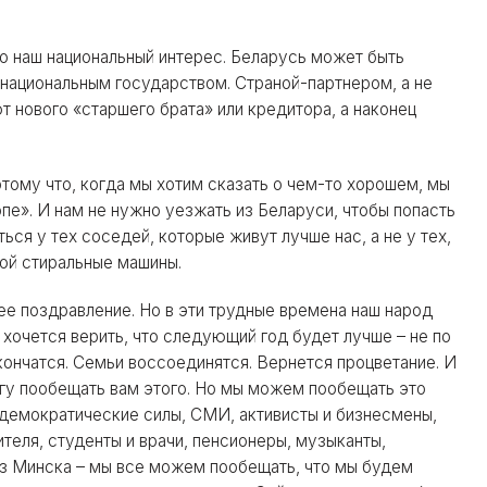
то наш национальный интерес. Беларусь может быть
национальным государством. Страной-партнером, а не
т нового «старшего брата» или кредитора, а наконец
отому что, когда мы хотим сказать о чем-то хорошем, мы
опе». И нам не нужно уезжать из Беларуси, чтобы попасть
ться у тех соседей, которые живут лучше нас, а не у тех,
мой стиральные машины.
ее поздравление. Но в эти трудные времена наш народ
 хочется верить, что следующий год будет лучше – не по
акончатся. Семьи воссоединятся. Вернется процветание. И
могу пообещать вам этого. Но мы можем пообещать это
 демократические силы, СМИ, активисты и бизнесмены,
теля, студенты и врачи, пенсионеры, музыканты,
 из Минска – мы все можем пообещать, что мы будем