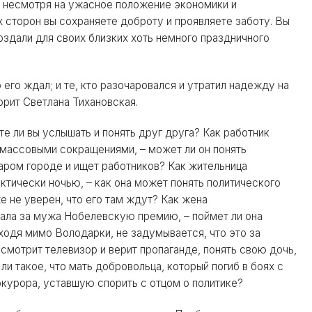
, несмотря на ужасное положение экономики и
х сторон вы сохраняете доброту и проявляете заботу. Вы
здали для своих близких хоть немного праздничного
.
 его ждал; и те, кто разочаровался и утратил надежду на
ворит Светлана Тихановская.
те ли вы услышать и понять друг друга? Как работник
 массовыми сокращениями, – может ли он понять
таром городе и ищет работников? Как жительница
тически ночью, – как она может понять политического
е не уверен, что его там ждут? Как жена
чала за мужа Нобелевскую премию, – поймет ли она
оходя мимо Володарки, не задумывается, что это за
смотрит телевизор и верит пропаганде, понять свою дочь,
и такое, что мать добровольца, который погиб в боях с
окурора, уставшую спорить с отцом о политике?