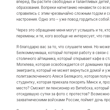
вперед. Вы растите свободных и талантливых детей
образования. Вопреки нагнетанию ненависти со все
справились с этим чрезвычайно сложным годом и со
настроения. Одно это – уже повод гордиться собой
Через это обращение меня могут услышать и те, кто
перемены; и те, кого вообще не интересует, что го
Я благодарю вас за то, что слушаете меня. Но може
Белкоммунмаша, который потерял работу в связи с
столичного айтишника, который открывает кафе в с
Могилева, которая освобождается от домашних прак
эмигранта, который не может вернуться домой и уж
политзаключенного Алеся Беляцкого, которая полу
студентку, которая приехала покорять Минск и, пр
место? Сможет ли пенсионер из Витебска, который 
отсидевшую сутки за фото с протестов? Возможно л
захватническими войсками России, поймет дочь пр