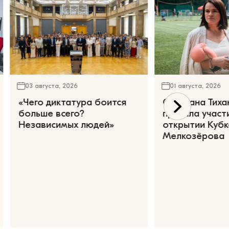
03 августа, 2026
01 августа, 2026
«Чего диктатура боится
Светлана Тиха
больше всего?
приняла участ
Независимых людей»
открытии Кубк
Мелкозёрова