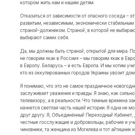
котором жить нам и нашим детям.
Отказаться от зависимости от опасного соседа – э
развитым, независимым, экономически стабильным 
страной-должником. Страной, в которой не выбираю
выбирают самих себя.
Да, мы должны быть страной, открытой для мира. П
не говорим «как в России» – мы говорим «как в Евр
в Европу. Беларусь – и есть Европа. И мы хотим учи
кто из оккупированных городов Украины увозит до
Я понимаю, что это не самое праздничное новогодн
заслуживает уважения и правды. Я знаю, как сильно
телевизору, а в реальности. Что темные времена з
начнется светлая часть нашей истории. Я одна не 
друг другу. Я, Объединённый Переходный Кабинет,
честные госслужащие и добровольцы, рабочие и учи
чиновники, та женщина из Могилева и тот айтишник