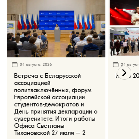
04 августа, 2026
04 август
Встреча с Беларусской
Июль 20
ассоциацией
политзаключённых, форум
Европейской ассоциации
студентов-демократов и
День принятия декларации о
суверенитете. Итоги работы
Офиса Светланы
Тихановской 27 июля – 2