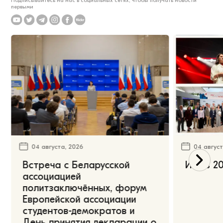
Подписывайтесь на нас в социальных сетях, чтобы получать новости
первыми
04 августа, 2026
04 август
Встреча с Беларусской
Июль 20
ассоциацией
политзаключённых, форум
Европейской ассоциации
студентов-демократов и
День принятия декларации о