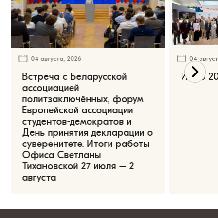
04 августа, 2026
04 август
Встреча с Беларусской
Июль 20
ассоциацией
политзаключённых, форум
Европейской ассоциации
студентов-демократов и
День принятия декларации о
суверенитете. Итоги работы
Офиса Светланы
Тихановской 27 июля – 2
августа