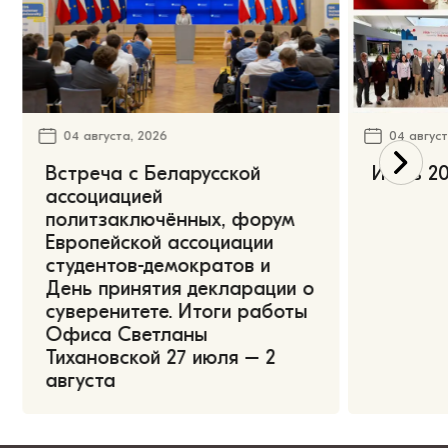
04 августа, 2026
04 август
Встреча с Беларусской
Июль 20
ассоциацией
политзаключённых, форум
Европейской ассоциации
студентов-демократов и
День принятия декларации о
суверенитете. Итоги работы
Офиса Светланы
Тихановской 27 июля – 2
августа