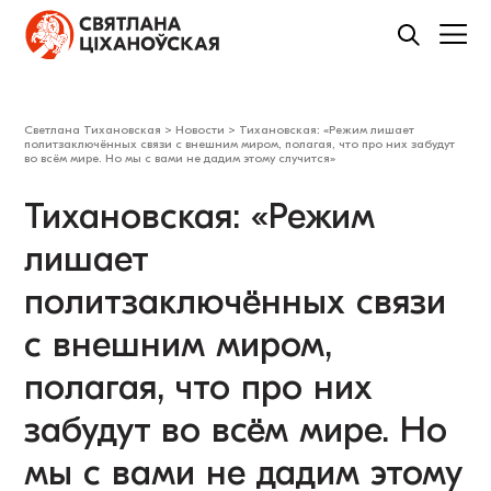
Светлана Тихановская
>
Новости
>
​Тихановская: «Режим лишает
политзаключённых связи с внешним миром, полагая, что про них забудут
во всём мире. Но мы с вами не дадим этому случится»
​Тихановская: «Режим
лишает
политзаключённых связи
с внешним миром,
полагая, что про них
забудут во всём мире. Но
мы с вами не дадим этому