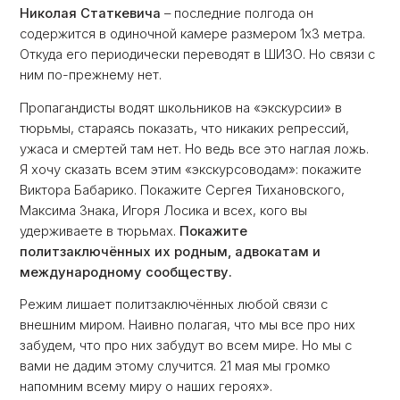
Николая Статкевича
– последние полгода он
содержится в одиночной камере размером 1х3 метра.
Откуда его периодически переводят в ШИЗО. Но связи с
ним по-прежнему нет.
Пропагандисты водят школьников на «экскурсии» в
тюрьмы, стараясь показать, что никаких репрессий,
ужаса и смертей там нет. Но ведь все это наглая ложь.
Я хочу сказать всем этим «экскурсоводам»: покажите
Виктора Бабарико. Покажите Сергея Тихановского,
Максима Знака, Игоря Лосика и всех, кого вы
удерживаете в тюрьмах.
Покажите
политзаключённых их родным, адвокатам и
международному сообществу.
Режим лишает политзаключённых любой связи с
внешним миром. Наивно полагая, что мы все про них
забудем, что про них забудут во всем мире. Но мы с
вами не дадим этому случится. 21 мая мы громко
напомним всему миру о наших героях».