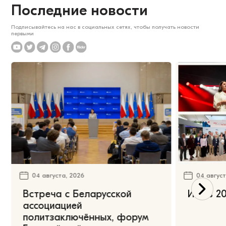
Последние новости
Подписывайтесь на нас в социальных сетях, чтобы получать новости
первыми
04 августа, 2026
04 август
Встреча с Беларусской
Июль 20
ассоциацией
политзаключённых, форум