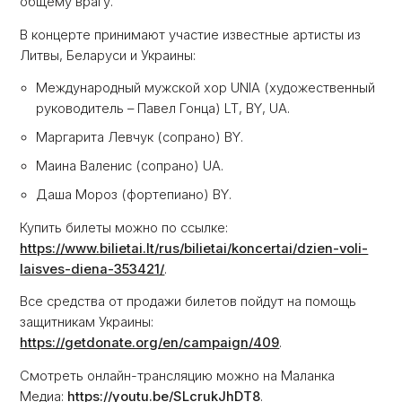
общему врагу.
В концерте принимают участие известные артисты из
Литвы, Беларуси и Украины:
Международный мужской хор UNIA (художественный
руководитель – Павел Гонца) LT, BY, UA.
Маргарита Левчук (сопрано) BY.
Маина Валенис (сопрано) UA.
Даша Мороз (фортепиано) BY.
Купить билеты можно по ссылке:
https://www.bilietai.lt/rus/bilietai/koncertai/dzien-voli-
laisves-diena-353421/
.
Все средства от продажи билетов пойдут на помощь
защитникам Украины:
https://getdonate.org/en/campaign/409
.
Смотреть онлайн-трансляцию можно на Маланка
Медиа:
https://youtu.be/SLcrukJhDT8
.